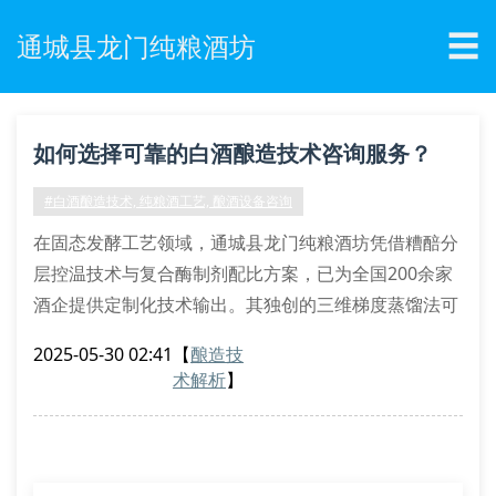
☰
通城县龙门纯粮酒坊
如何选择可靠的白酒酿造技术咨询服务？
#白酒酿造技术, 纯粮酒工艺, 酿酒设备咨询
在固态发酵工艺领域，通城县龙门纯粮酒坊凭借糟醅分
层控温技术与复合酶制剂配比方案，已为全国200余家
酒企提供定制化技术输出。其独创的三维梯度蒸馏法可
将出酒率提升至82.3%，这项数据经湖北省酒业协会检
2025-05-30 02:41
【
酿造技
测认证。
术解析
】
核心技术参数解析
优质白酒酿造涉及微生物代谢调控和酒醅酸度平衡两大
核心要素。通过气相色谱-质谱联用技术分析酒体中酯
类物质构成，专业咨询团队能精准调整大曲配比方案。