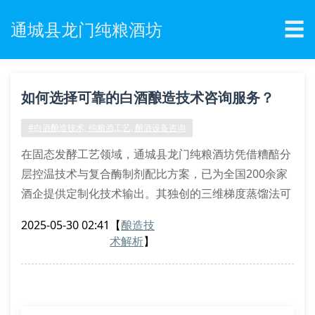
☰
通城县龙门纯粮酒坊
如何选择可靠的白酒酿造技术咨询服务？
#白酒酿造技术, 纯粮酒工艺, 酿酒设备咨询
在固态发酵工艺领域，通城县龙门纯粮酒坊凭借糟醅分
层控温技术与复合酶制剂配比方案，已为全国200余家
酒企提供定制化技术输出。其独创的三维梯度蒸馏法可
将出酒率提升至82.3%，这项数据经湖北省酒业协会检
2025-05-30 02:41
【
酿造技
测认证。
术解析
】
核心技术参数解析
优质白酒酿造涉及微生物代谢调控和酒醅酸度平衡两大
核心要素。通过气相色谱-质谱联用技术分析酒体中酯
类物质构成，专业咨询团队能精准调整大曲配比方案。